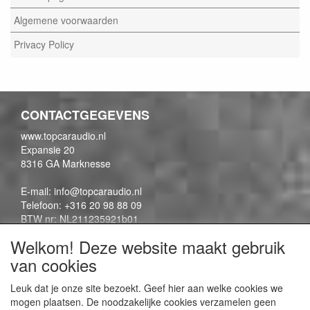
Algemene voorwaarden
Privacy Policy
CONTACTGEGEVENS
www.topcaraudio.nl
Expansie 20
8316 GA Marknesse
E-mail: info@topcaraudio.nl
Telefoon: +316 20 98 88 09
BTW nr: NL211235921b01
KVK nr: 69863954
Welkom! Deze website maakt gebruik
van cookies
CONTENTPAGINA'S
Leuk dat je onze site bezoekt. Geef hier aan welke cookies we
mogen plaatsen. De noodzakelijke cookies verzamelen geen
Contactpagina