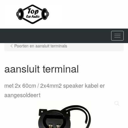
M
e
Poorten en aansluit terminals
n
u
aansluit terminal
met 2x 60cm / 2x4mm2 speaker kabel er
aangesoldeert