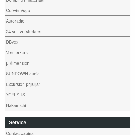
Cerwin Vega
Autoradio
24 volt versterkers
DBvox
Versterkers
µ-dimension
SUNDOWN audio
Excursion prijslijst
XCELSUS
Nakamichi
Service
Contactpagina