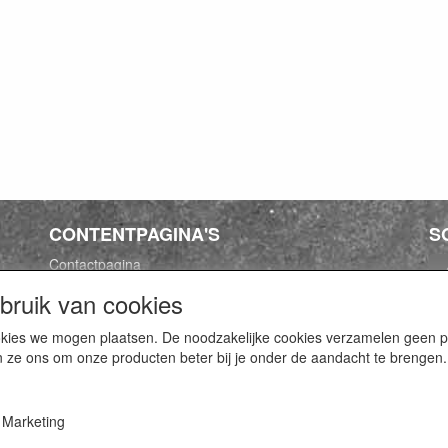
CONTENTPAGINA'S
S
Contactpagina
Algemene voorwaarden
ruik van cookies
Privacy Policy
cookies we mogen plaatsen. De noodzakelijke cookies verzamelen geen
n ze ons om onze producten beter bij je onder de aandacht te brengen.
Marketing