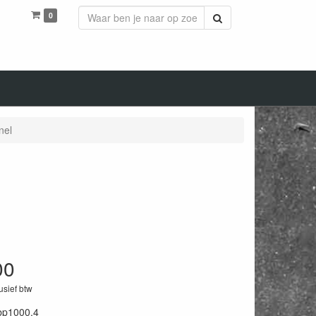
0
Zoeken
nel
00
lusief btw
bp1000.4