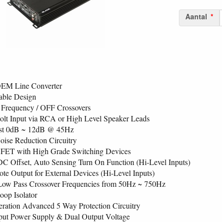
Aantal
OEM Line Converter
able Design
 Frequency / OFF Crossovers
olt Input via RCA or High Level Speaker Leads
st 0dB ~ 12dB @ 45Hz
Noise Reduction Circuitry
FET with High Grade Switching Devices
 DC Offset, Auto Sensing Turn On Function (Hi-Level Inputs)
e Output for External Devices (Hi-Level Inputs)
Low Pass Crossover Frequencies from 50Hz ~ 750Hz
op Isolator
ration Advanced 5 Way Protection Circuitry
put Power Supply & Dual Output Voltage