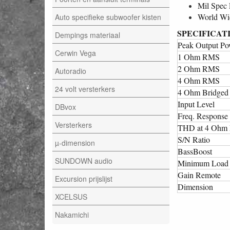
Mil Spec
World Wi
Auto specifieke subwoofer kisten
SPECIFICAT
Dempings materiaal
Peak Output P
Cerwin Vega
1 Ohm RMS
2 Ohm RMS
Autoradio
4 Ohm RMS
24 volt versterkers
4 Ohm Bridged
Input Level
DBvox
Freq. Response
Versterkers
THD at 4 Ohm 
S/N Ratio
µ-dimension
BassBoost
SUNDOWN audio
Minimum Load
Gain Remote
Excursion prijslijst
Dimension
XCELSUS
Nakamichi