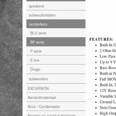
speakers
subwooferkisten
versterkers
BLU serie
FEATURES:
BP serie
Built-In 
2 Ohm St
P serie
Low Pass
E line
Up to 9 V
Bass Boo
Drago
Built-in 
subwoofers
Full MOS
Built-In,
EXCURSION
12V Remot
Variable 
Aansluitmateriaal
Ground Lo
Accu / Condensator
Next Gene
High Out
Poorten en aansluit terminals