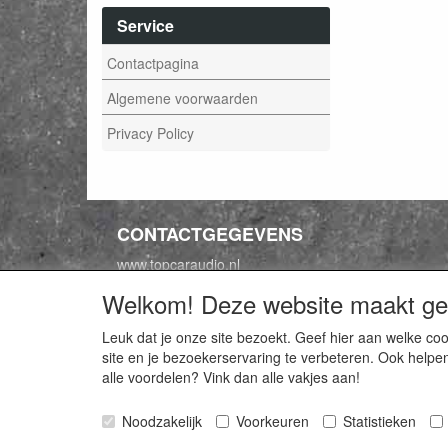
Service
Contactpagina
Algemene voorwaarden
Privacy Policy
CONTACTGEGEVENS
www.topcaraudio.nl
Expansie 20
Welkom! Deze website maakt geb
8316 GA Marknesse
Leuk dat je onze site bezoekt. Geef hier aan welke 
E-mail: info@topcaraudio.nl
site en je bezoekerservaring te verbeteren. Ook helpe
Telefoon: +316 20 98 88 09
alle voordelen? Vink dan alle vakjes aan!
BTW nr: NL211235921b01
KVK nr: 69863954
Noodzakelijk
Voorkeuren
Statistieken