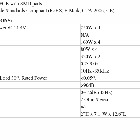
 PCB with SMD parts
de Standards Compliant (RoHS, E-Mark, CTA-2006, CE)
IONS:
ower @ 14.4V
250W x 4
N/A
160W x 4
80W x 4
320W x 2
0.2~9.0v
10Hz~35KHz
Load 30% Rated Power
<0.05%
>90dB
0~12dB (45Hz)
2 Ohm Stereo
n/a
2″H x 7.1″W x 12.6″L