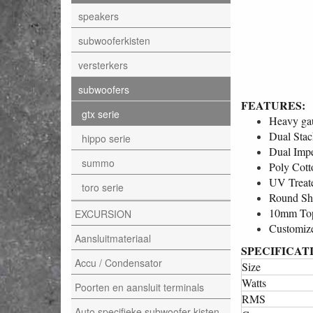
speakers
subwooferkisten
versterkers
subwoofers
FEATURES:
gtx serie
Heavy gau
Dual Stac
hippo serie
Dual Impe
summo
Poly Cott
UV Treat
toro serie
Round Sh
10mm Top
EXCURSION
Customiz
Aansluitmateriaal
SPECIFICAT
Accu / Condensator
Size
Watts
Poorten en aansluit terminals
RMS
Auto specifieke subwoofer kisten