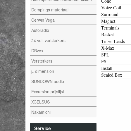
Cone
Voice Coil
Dempings materiaal
Surround
Cerwin Vega
Magnet
Terminals
Autoradio
Basket
24 volt versterkers
Tinsel Leads
X-Max
DBvox
SPL
Versterkers
FS
Install
µ-dimension
Sealed Box
SUNDOWN audio
Excursion prijslijst
XCELSUS
Nakamichi
Service