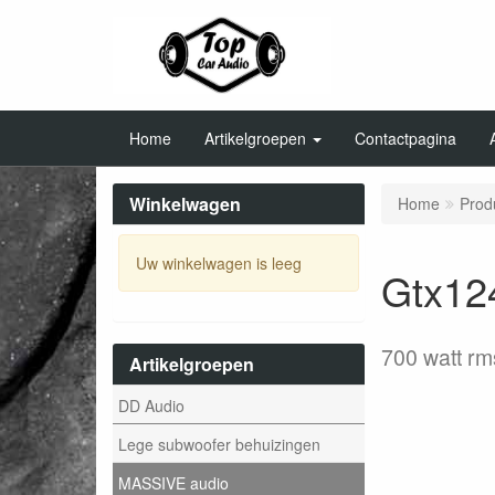
Home
Artikelgroepen
Contactpagina
Winkelwagen
Home
Prod
Uw winkelwagen is leeg
Gtx12
700 watt rm
Artikelgroepen
DD Audio
Lege subwoofer behuizingen
MASSIVE audio