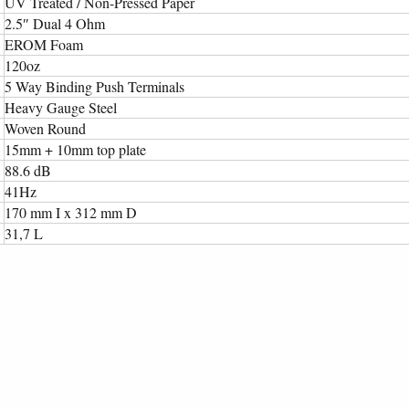
UV Treated / Non-Pressed Paper
2.5″ Dual 4 Ohm
EROM Foam
120oz
5 Way Binding Push Terminals
Heavy Gauge Steel
Woven Round
15mm + 10mm top plate
88.6 dB
41Hz
170 mm I x 312 mm D
31,7 L