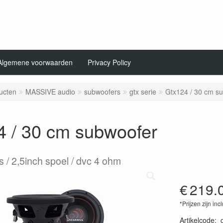
Algemene voorwaarden
Privacy Policy
ucten
MASSIVE audio
subwoofers
gtx serie
Gtx124 / 30 cm s
4 / 30 cm subwoofer
s / 2,5inch spoel / dvc 4 ohm
€
219.
*Prijzen zijn inc
Artikelcode
: