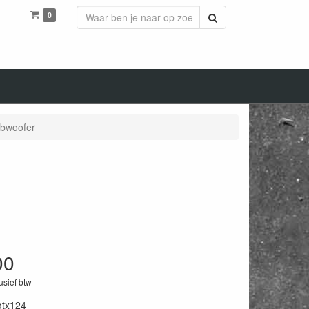
0
Zoeken
ubwoofer
00
lusief btw
gtx124