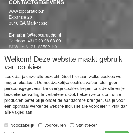
CONTACTGEGEVENS
www.topcaraudio.nl
Expansie 20
8316 GA Marknesse
E-mail: info@topcaraudio.nl
Telefoon: +316 20 98 88 09
BTW nr: NL211235921b01
KVK nr: 69863954
Welkom! Deze website maakt gebruik
van cookies
CONTENTPAGINA'S
Leuk dat je onze site bezoekt. Geef hier aan welke cookies we
mogen plaatsen. De noodzakelijke cookies verzamelen geen
Contactpagina
persoonsgegevens. De overige cookies helpen ons de site en je
Algemene voorwaarden
bezoekerservaring te verbeteren. Ook helpen ze ons om onze
Privacy Policy
producten beter bij je onder de aandacht te brengen. Ga je voor
een optimaal werkende website inclusief alle voordelen? Vink dan
alle vakjes aan!
SOCIALE MEDIA
Noodzakelijk
Voorkeuren
Statistieken