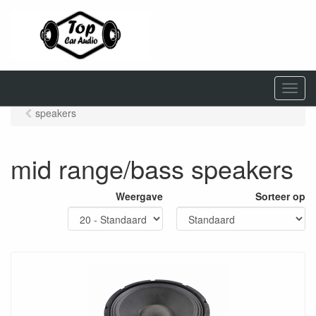
M
e
speakers
n
u
mid range/bass speakers
Weergave
Sorteer op