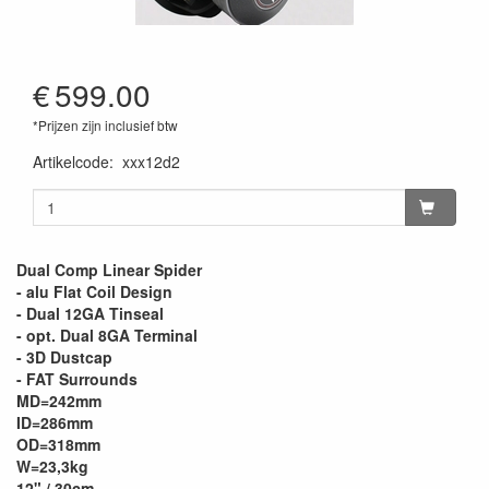
€
599.00
*Prijzen zijn inclusief btw
Artikelcode
:
xxx12d2
Dual Comp Linear Spider
- alu Flat Coil Design
- Dual 12GA Tinseal
- opt. Dual 8GA Terminal
- 3D Dustcap
- FAT Surrounds
MD=242mm
ID=286mm
OD=318mm
W=23,3kg
12" / 30cm