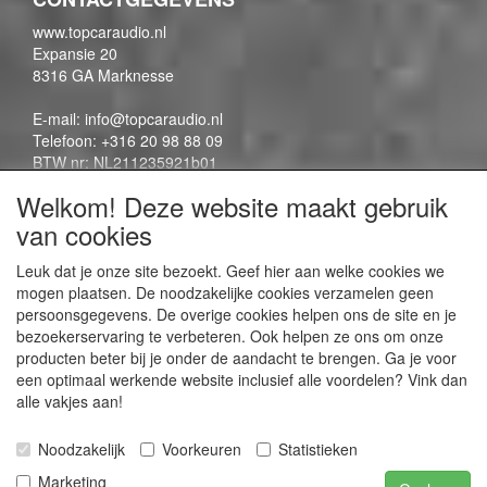
www.topcaraudio.nl
Expansie 20
8316 GA Marknesse
E-mail: info@topcaraudio.nl
Telefoon: +316 20 98 88 09
BTW nr: NL211235921b01
KVK nr: 69863954
Welkom! Deze website maakt gebruik
van cookies
CONTENTPAGINA'S
Leuk dat je onze site bezoekt. Geef hier aan welke cookies we
mogen plaatsen. De noodzakelijke cookies verzamelen geen
Contactpagina
persoonsgegevens. De overige cookies helpen ons de site en je
Algemene voorwaarden
bezoekerservaring te verbeteren. Ook helpen ze ons om onze
Privacy Policy
producten beter bij je onder de aandacht te brengen. Ga je voor
een optimaal werkende website inclusief alle voordelen? Vink dan
alle vakjes aan!
SOCIALE MEDIA
Noodzakelijk
Voorkeuren
Statistieken
Marketing