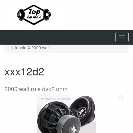
M
e
tripple X 2000 watt
n
u
xxx12d2
2000 watt rms dvc2 ohm