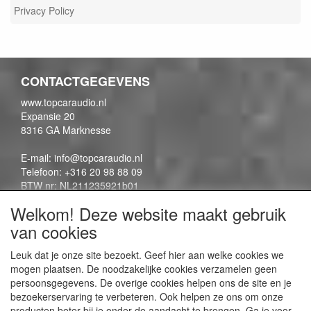
Privacy Policy
CONTACTGEGEVENS
www.topcaraudio.nl
Expansie 20
8316 GA Marknesse
E-mail: info@topcaraudio.nl
Telefoon: +316 20 98 88 09
BTW nr: NL211235921b01
KVK nr: 69863954
Welkom! Deze website maakt gebruik
van cookies
CONTENTPAGINA'S
Leuk dat je onze site bezoekt. Geef hier aan welke cookies we
mogen plaatsen. De noodzakelijke cookies verzamelen geen
Contactpagina
persoonsgegevens. De overige cookies helpen ons de site en je
Algemene voorwaarden
bezoekerservaring te verbeteren. Ook helpen ze ons om onze
Privacy Policy
producten beter bij je onder de aandacht te brengen. Ga je voor