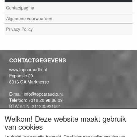
Contactpagina
Algemene voorwaarden
Privacy Policy
CONTACTGEGEVENS
www.topcaraudio.nl
Expansie 20
8316 GA Marknesse
E-mail: info@topcaraudio.nl
Telefoon: +316 20 98 88 09
BTW nr: NL211235921b01
KVK nr: 69863954
Welkom! Deze website maakt gebruik
van cookies
CONTENTPAGINA'S
Leuk dat je onze site bezoekt. Geef hier aan welke cookies we