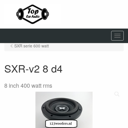
M
e
SXR serie 600 watt
n
u
SXR-v2 8 d4
8 inch 400 watt rms