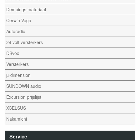
Dempings materiaal
Cerwin Vega
Autoradio
24 volt versterkers
DBvox
Versterkers
µ-dimension
SUNDOWN audio
Excursion prijslijst
XCELSUS
Nakamichi
Service