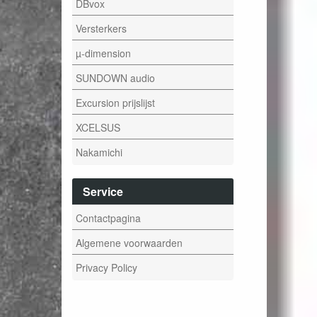
DBvox
Versterkers
µ-dimension
SUNDOWN audio
Excursion prijslijst
XCELSUS
Nakamichi
Service
Contactpagina
Algemene voorwaarden
Privacy Policy