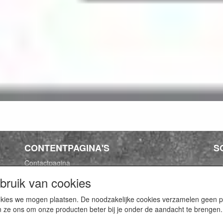
CONTENTPAGINA'S
S
Contactpagina
Algemene voorwaarden
ruik van cookies
Privacy Policy
cookies we mogen plaatsen. De noodzakelijke cookies verzamelen geen
n ze ons om onze producten beter bij je onder de aandacht te brengen.