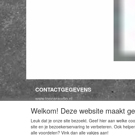
CONTACTGEGEVENS
www.topcaraudio.nl
Expansie 20
Welkom! Deze website maakt geb
8316 GA Marknesse
Leuk dat je onze site bezoekt. Geef hier aan welke 
E-mail: info@topcaraudio.nl
site en je bezoekerservaring te verbeteren. Ook helpe
Telefoon: +316 20 98 88 09
alle voordelen? Vink dan alle vakjes aan!
BTW nr: NL211235921b01