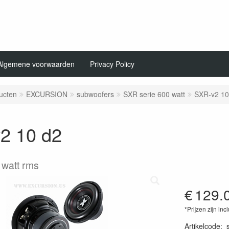
Algemene voorwaarden
Privacy Policy
ucten
EXCURSION
subwoofers
SXR serie 600 watt
SXR-v2 10
2 10 d2
 watt rms
€
129.
*Prijzen zijn inc
Artikelcode
: