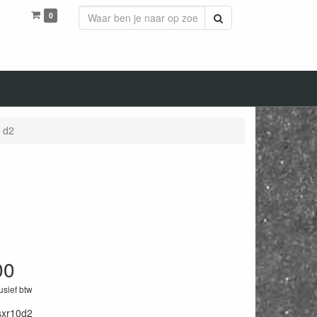
0
Zoeken
 d2
00
lusief btw
sxr10d2