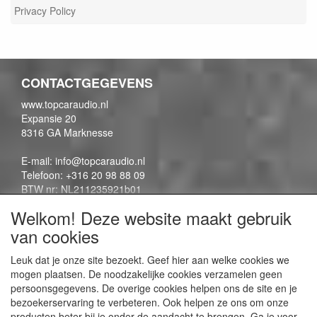
Privacy Policy
CONTACTGEGEVENS
www.topcaraudio.nl
Expansie 20
8316 GA Marknesse
E-mail: info@topcaraudio.nl
Telefoon: +316 20 98 88 09
BTW nr: NL211235921b01
KVK nr: 69863954
Welkom! Deze website maakt gebruik
van cookies
CONTENTPAGINA'S
Leuk dat je onze site bezoekt. Geef hier aan welke cookies we
mogen plaatsen. De noodzakelijke cookies verzamelen geen
Contactpagina
persoonsgegevens. De overige cookies helpen ons de site en je
Algemene voorwaarden
bezoekerservaring te verbeteren. Ook helpen ze ons om onze
Privacy Policy
producten beter bij je onder de aandacht te brengen. Ga je voor