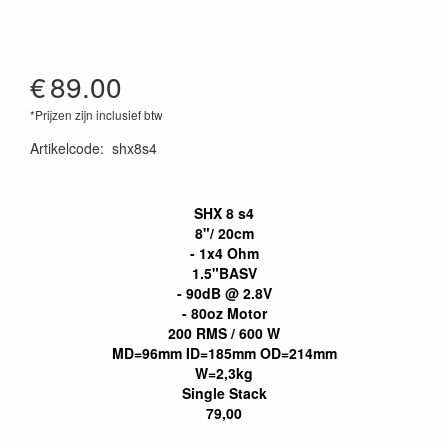
€
89.00
*Prijzen zijn inclusief btw
Artikelcode
:
shx8s4
SHX 8 s4
8"/ 20cm
- 1x4 Ohm
1.5"BASV
- 90dB @ 2.8V
- 80oz Motor
200 RMS / 600 W
MD=96mm ID=185mm OD=214mm
W=2,3kg
Single Stack
79,00