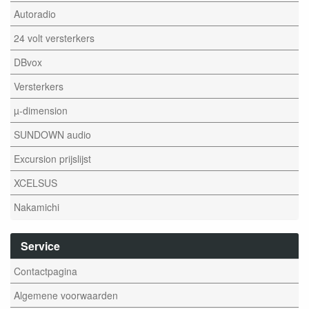
Autoradio
24 volt versterkers
DBvox
Versterkers
µ-dimension
SUNDOWN audio
Excursion prijslijst
XCELSUS
Nakamichi
Service
Contactpagina
Algemene voorwaarden