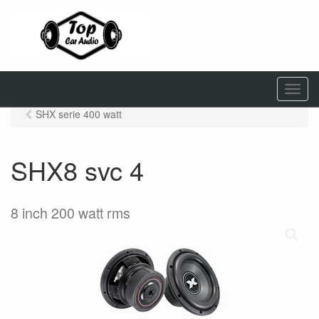
M
e
SHX serie 400 watt
n
u
SHX8 svc 4
8 inch 200 watt rms