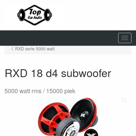
M
e
RXD serie 5000 watt
n
u
RXD 18 d4 subwoofer
5000 watt rms / 15000 piek