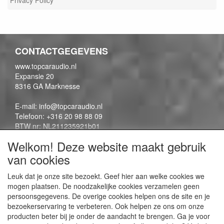
Privacy Policy
CONTACTGEGEVENS
www.topcaraudio.nl
Expansie 20
8316 GA Marknesse
E-mail: info@topcaraudio.nl
Telefoon: +316 20 98 88 09
BTW nr: NL211235921b01
KVK nr: 69863954
Welkom! Deze website maakt gebruik
van cookies
CONTENTPAGINA'S
Leuk dat je onze site bezoekt. Geef hier aan welke cookies we
mogen plaatsen. De noodzakelijke cookies verzamelen geen
Contactpagina
persoonsgegevens. De overige cookies helpen ons de site en je
Algemene voorwaarden
bezoekerservaring te verbeteren. Ook helpen ze ons om onze
Privacy Policy
producten beter bij je onder de aandacht te brengen. Ga je voor