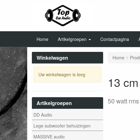
Home
Artikelgroepen
Contactpagina
Winkelwagen
Home
Prod
Uw winkelwagen is leeg
13 cm 
50 watt rms
Artikelgroepen
DD Audio
Lege subwoofer behuizingen
MASSIVE audio