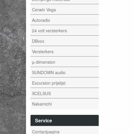
Cerwin Vega
Autoradio
24 volt versterkers
DBvox
Versterkers
µ-dimension
SUNDOWN audio
Excursion prijslijst
XCELSUS
Nakamichi
Service
Contactpagina