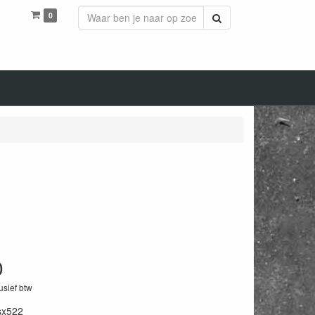
0
Zoeken
0
lusief btw
sx522