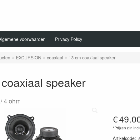
Algemene voorwaarden
Privacy Policy
ucten
EXCURSION
coaxiaal
13 cm coaxiaal speaker
coaxiaal speaker
 / 4 ohm
€
49.0
*Prijzen zijn inc
Artikelcode
: