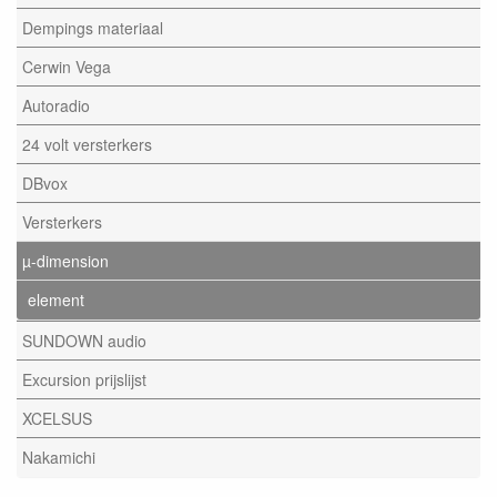
Dempings materiaal
Cerwin Vega
Autoradio
24 volt versterkers
DBvox
Versterkers
µ-dimension
element
SUNDOWN audio
Excursion prijslijst
XCELSUS
Nakamichi