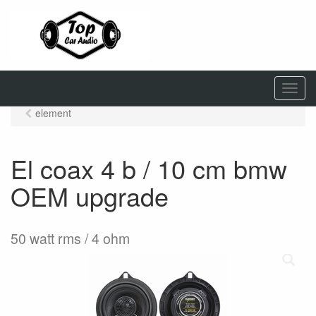
M
e
element
n
u
El coax 4 b / 10 cm bmw
OEM upgrade
50 watt rms / 4 ohm