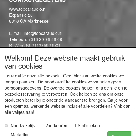
www.topcaraudio.nl
Expansie 20
8316 GA Marknesse
E-mail: info@topcaraudio.nl
Telefoon: +316 20 98 88 09
BTW nr: NL211235921b01
KVK nr: 69863954
Welkom! Deze website maakt gebruik
van cookies
CONTENTPAGINA'S
Leuk dat je onze site bezoekt. Geef hier aan welke cookies we
mogen plaatsen. De noodzakelijke cookies verzamelen geen
Contactpagina
persoonsgegevens. De overige cookies helpen ons de site en je
Algemene voorwaarden
bezoekerservaring te verbeteren. Ook helpen ze ons om onze
Privacy Policy
producten beter bij je onder de aandacht te brengen. Ga je voor
een optimaal werkende website inclusief alle voordelen? Vink dan
alle vakjes aan!
SOCIALE MEDIA
Noodzakelijk
Voorkeuren
Statistieken
Marketing