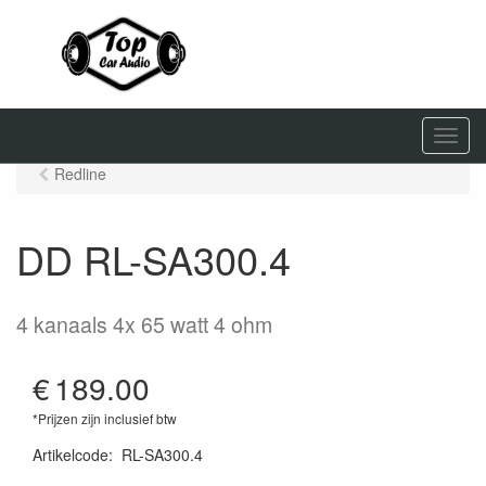
M
e
Redline
n
u
DD RL-SA300.4
4 kanaals 4x 65 watt 4 ohm
€
189.00
*Prijzen zijn inclusief btw
Artikelcode
:
RL-SA300.4