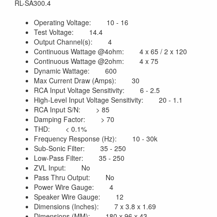
RL-SA300.4
Operating Voltage: 10 - 16
Test Voltage: 14.4
Output Channel(s): 4
Continuous Wattage @4ohm: 4 x 65 / 2 x 120
Continuous Wattage @2ohm: 4 x 75
Dynamic Wattage: 600
Max Current Draw (Amps): 30
RCA Input Voltage Sensitivity: 6 - 2.5
High-Level Input Voltage Sensitivity: 20 - 1.1
RCA Input S/N: > 85
Damping Factor: > 70
THD: < 0.1%
Frequency Response (Hz): 10 - 30k
Sub-Sonic Filter: 35 - 250
Low-Pass Filter: 35 - 250
ZVL Input: No
Pass Thru Output: No
Power Wire Gauge: 4
Speaker Wire Gauge: 12
Dimensions (Inches): 7 x 3.8 x 1.69
Dimensions (MM): 180 x 96 x 43