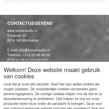
CONTACTGEGEVENS
www.topcaraudio.nl
Expansie 20
8316 GA Marknesse
E-mail: info@topcaraudio.nl
Telefoon: +316 20 98 88 09
BTW nr: NL211235921b01
KVK nr: 69863954
Welkom! Deze website maakt gebruik
van cookies
CONTENTPAGINA'S
Leuk dat je onze site bezoekt. Geef hier aan welke cookies we
mogen plaatsen. De noodzakelijke cookies verzamelen geen
Contactpagina
persoonsgegevens. De overige cookies helpen ons de site en je
Algemene voorwaarden
bezoekerservaring te verbeteren. Ook helpen ze ons om onze
Privacy Policy
producten beter bij je onder de aandacht te brengen. Ga je voor
een optimaal werkende website inclusief alle voordelen? Vink dan