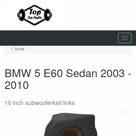
M
e
bmw
n
u
BMW 5 E60 Sedan 2003 -
2010
10 inch subwooferkist links