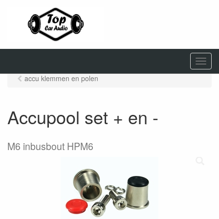
M
e
accu klemmen en polen
n
u
Accupool set + en -
M6 inbusbout HPM6