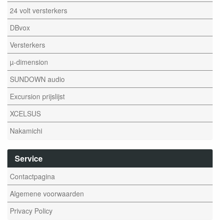
24 volt versterkers
DBvox
Versterkers
µ-dimension
SUNDOWN audio
Excursion prijslijst
XCELSUS
Nakamichi
Service
Contactpagina
Algemene voorwaarden
Privacy Policy