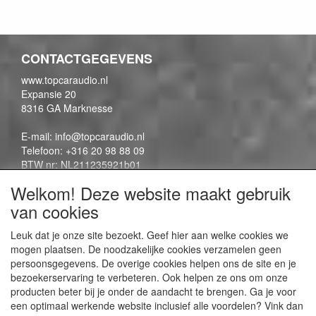
CONTACTGEGEVENS
www.topcaraudio.nl
Expansie 20
8316 GA Marknesse
E-mail: info@topcaraudio.nl
Telefoon: +316 20 98 88 09
BTW nr: NL211235921b01
KVK nr: 69863954
Welkom! Deze website maakt gebruik
van cookies
CONTENTPAGINA'S
Leuk dat je onze site bezoekt. Geef hier aan welke cookies we
mogen plaatsen. De noodzakelijke cookies verzamelen geen
Contactpagina
persoonsgegevens. De overige cookies helpen ons de site en je
Algemene voorwaarden
bezoekerservaring te verbeteren. Ook helpen ze ons om onze
Privacy Policy
producten beter bij je onder de aandacht te brengen. Ga je voor
een optimaal werkende website inclusief alle voordelen? Vink dan