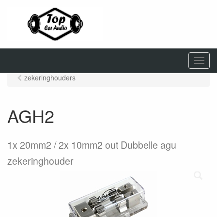
M
e
zekeringhouders
n
u
AGH2
1x 20mm2 / 2x 10mm2 out Dubbelle agu
zekeringhouder