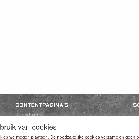
CONTENTPAGINA'S
S
Contactpagina
Algemene voorwaarden
ruik van cookies
Privacy Policy
cookies we mogen plaatsen. De noodzakelijke cookies verzamelen geen