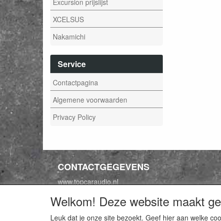
Excursion prijslijst
XCELSUS
Nakamichi
Service
Contactpagina
Algemene voorwaarden
Privacy Policy
CONTACTGEGEVENS
www.topcaraudio.nl
Expansie 20
Welkom! Deze website maakt geb
8316 GA Marknesse
Leuk dat je onze site bezoekt. Geef hier aan welke 