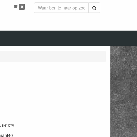
0
Zoeken
lusief btw
manl40