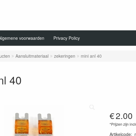
Algemene voorwaarden
Privacy Policy
ucten
Aansluitmateriaal
zekeringen
mini anl 40
nl 40
€
2.00
*Prijzen zijn inc
Artikelcode
: