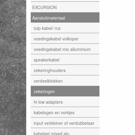
EXCURSION
Aansluitmateriaal
tulp kabel/ rca
voedingskabel volkoper
voedingskabel mix alluminium
speakerkabel
zekeringhouders
verdeelblokken
zekeringen
hi low adapters
kabelogen en vorkjes
input verkleiner of verdubbelaar
kabelset mixed alu