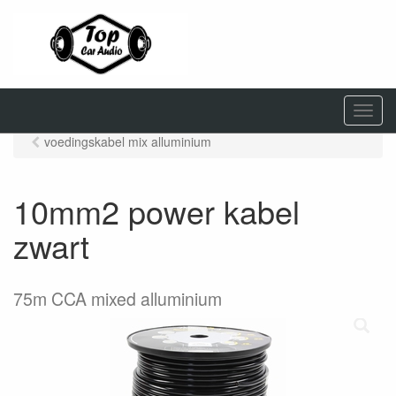
M
e
voedingskabel mix alluminium
n
u
10mm2 power kabel
zwart
75m CCA mixed alluminium