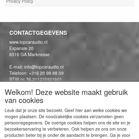
Privacy Policy
CONTACTGEGEVENS
www.topcaraudio.nl
Expansie 20
8316 GA Marknesse
E-mail: info@topcaraudio.nl
Telefoon: +316 20 98 88 09
BTW nr: NL211235921b01
KVK nr: 69863954
Welkom! Deze website maakt gebruik
van cookies
CONTENTPAGINA'S
Leuk dat je onze site bezoekt. Geef hier aan welke cookies we
mogen plaatsen. De noodzakelijke cookies verzamelen geen
Contactpagina
persoonsgegevens. De overige cookies helpen ons de site en je
Algemene voorwaarden
bezoekerservaring te verbeteren. Ook helpen ze ons om onze
Privacy Policy
producten beter bij je onder de aandacht te brengen. Ga je voor