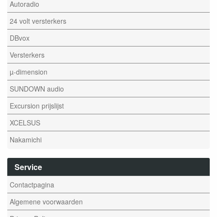
Autoradio
24 volt versterkers
DBvox
Versterkers
µ-dimension
SUNDOWN audio
Excursion prijslijst
XCELSUS
Nakamichi
Service
Contactpagina
Algemene voorwaarden