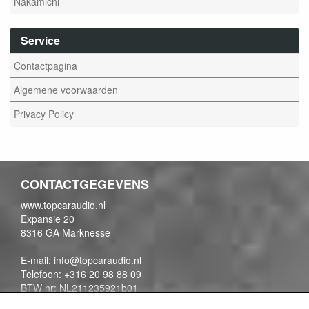
Nakamichi
Service
Contactpagina
Algemene voorwaarden
Privacy Policy
CONTACTGEGEVENS
www.topcaraudio.nl
Expansie 20
8316 GA Marknesse
E-mail: info@topcaraudio.nl
Telefoon: +316 20 98 88 09
BTW nr: NL211235921b01
KVK nr: 69863954