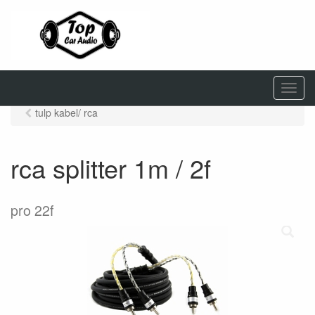
M
e
tulp kabel/ rca
n
u
rca splitter 1m / 2f
pro 22f