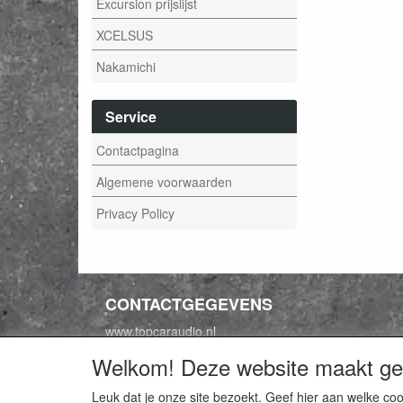
Excursion prijslijst
XCELSUS
Nakamichi
Service
Contactpagina
Algemene voorwaarden
Privacy Policy
CONTACTGEGEVENS
www.topcaraudio.nl
Expansie 20
Welkom! Deze website maakt geb
8316 GA Marknesse
Leuk dat je onze site bezoekt. Geef hier aan welke 