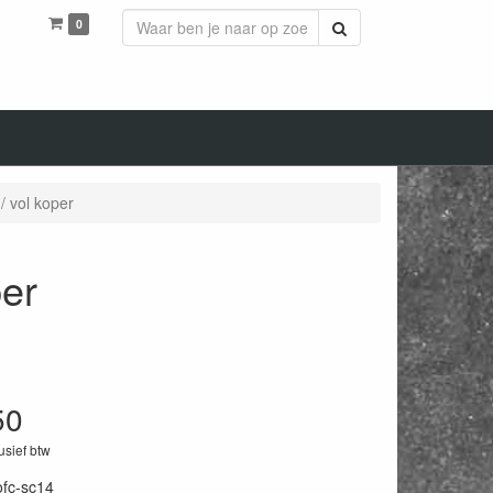
0
Zoeken
/ vol koper
per
50
lusief btw
ofc-sc14