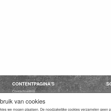
CONTENTPAGINA'S
S
Contactpagina
Algemene voorwaarden
ruik van cookies
Privacy Policy
cookies we mogen plaatsen. De noodzakelijke cookies verzamelen geen