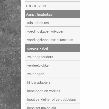
EXCURSION
Aansluitmateriaal
tulp kabel/ rca
voedingskabel volkoper
voedingskabel mix alluminium
speakerkabel
zekeringhouders
verdeelblokken
zekeringen
hi low adapters
kabelogen en vorkjes
input verkleiner of verdubbelaar
kabelset mixed alu