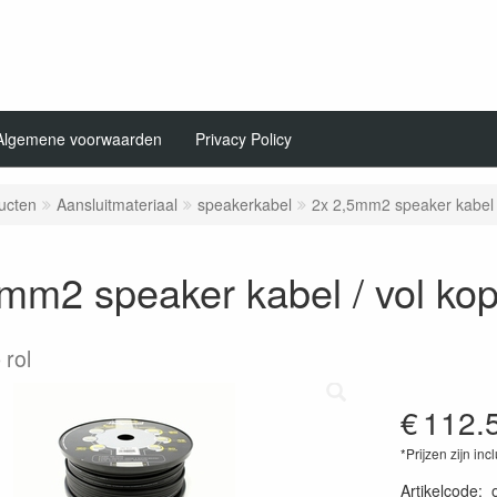
Algemene voorwaarden
Privacy Policy
ucten
Aansluitmateriaal
speakerkabel
2x 2,5mm2 speaker kabel 
mm2 speaker kabel / vol ko
 rol
€
112.
*Prijzen zijn inc
Artikelcode
: